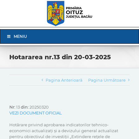
Skip
to
content
Skip
MENIU
Navigation
Hotararea nr.13 din 20-03-2025
Pagina Anterioară
Pagina Următoare
Nr:
13
din:
20250320
VEZI DOCUMENT OFICIAL
Hotărare privind aprobarea indicatorilor tehnico-
economici actualizați și a devizului general actualizat
pentru obiectivul de investiții „Extindere rețele de