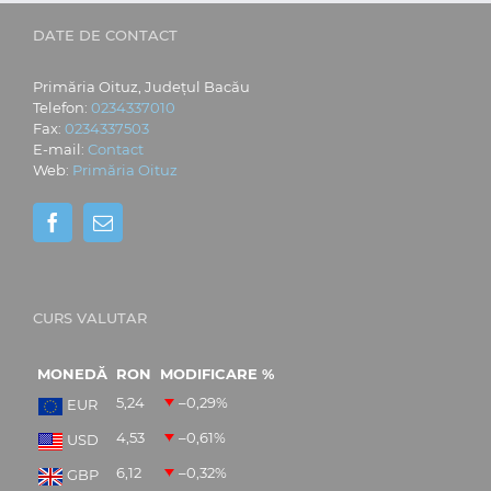
DATE DE CONTACT
Primăria Oituz, Județul Bacău
Telefon:
0234337010
Fax:
0234337503
E-mail:
Contact
Web:
Primăria Oituz
CURS VALUTAR
MONEDĂ
RON
MODIFICARE %
5,24
–0,29
%
EUR
4,53
–0,61
%
USD
6,12
–0,32
%
GBP