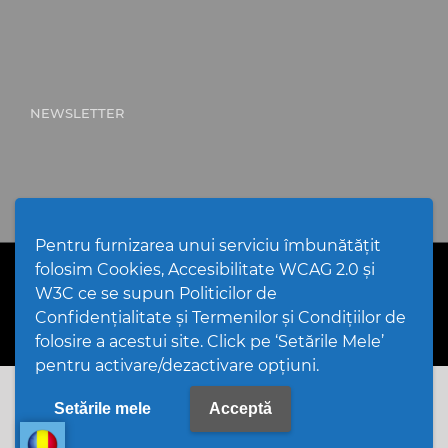
NEWSLETTER
Pentru furnizarea unui serviciu îmbunătățit
folosim Cookies, Accesibilitate WCAG 2.0 și
PPW @
2026 |
Hartă Website
|
Setări Cookies și Accesibilitate
Politică de utilizare Cookies
|
Politică de confidențialitate
W3C ce se supun Politicilor de
website
|
Termeni și condiții de utilizare a site-ului
|
GDPR
Confidențialitate și Termenilor și Condițiilor de
folosire a acestui site. Click pe ‘Setările Mele’
pentru activare/dezactivare opțiuni.
Setările mele
Acceptă