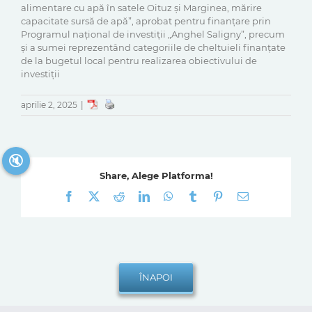
alimentare cu apă în satele Oituz și Marginea, mărire
capacitate sursă de apă”, aprobat pentru finanțare prin
Programul național de investiții „Anghel Saligny”, precum
și a sumei reprezentând categoriile de cheltuieli finanțate
de la bugetul local pentru realizarea obiectivului de
investiții
aprilie 2, 2025
|
🔇
Share, Alege Platforma!
Facebook
X
Reddit
LinkedIn
WhatsApp
Tumblr
Pinterest
E-
mail: