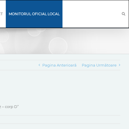
CT
MONITORUL OFICIAL LOCAL
Pagina Anterioară
Pagina Următoare
z – corp D”