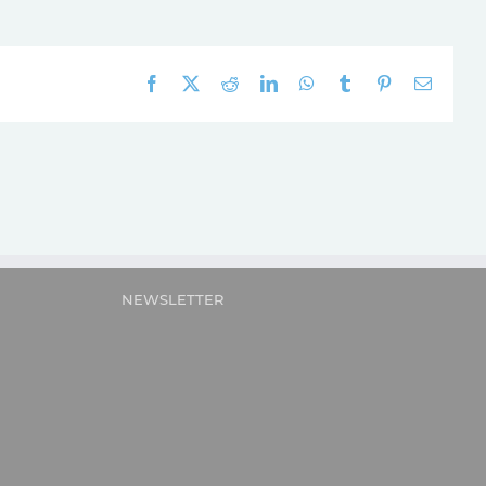
Facebook
X
Reddit
LinkedIn
WhatsApp
Tumblr
Pinterest
E-
mail:
NEWSLETTER