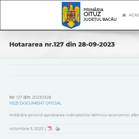
Skip
Skip
to
Navigation
PRIMĂRIA
OITUZ
content
ACA
JUDEȚUL BACĂU
Hotararea nr.127 din 28-09-2023
Nr:
127
din:
20230928
VEZI DOCUMENT OFICIAL
Hotărâre privind aprobarea indicatorilor tehnico-economici afere
octombrie 9, 2023
|