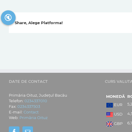
🔇
Share, Alege Platforma!
DATE DE CONTACT
CURS VALUT
Primăria Oituz, Județul Bacău
MONEDĂ
R
Telefon:
0234337010
5,
EUR
Fax:
0234337503
E-mail:
Contact
4,
USD
Web:
Primăria Oituz
6,
GBP