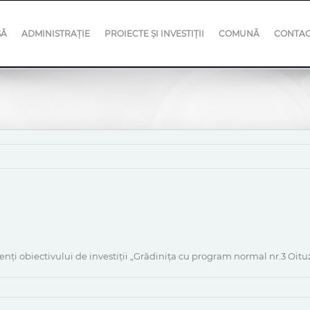
SĂ
ADMINISTRAȚIE
PROIECTE ȘI INVESTIȚII
COMUNĂ
CONTA
nți obiectivului de investiții „Grădinița cu program normal nr.3 Oitu