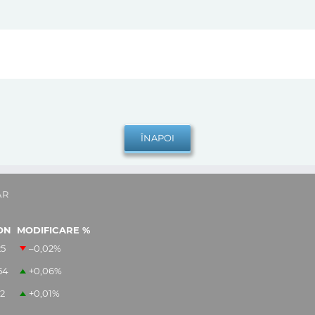
AR
ON
MODIFICARE %
25
–0,02
%
54
+0,06
%
12
+0,01
%