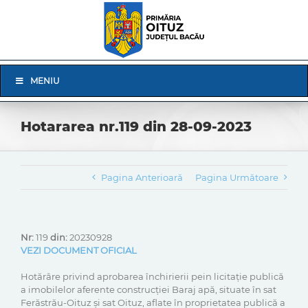
Skip
to
content
Skip
MENIU
Navigation
Hotararea nr.119 din 28-09-2023
Pagina Anterioară
Pagina Următoare
Nr:
119
din:
20230928
VEZI DOCUMENT OFICIAL
Hotărâre privind aprobarea închirierii pein licitație publică
a imobilelor aferente construcției Baraj apă, situate în sat
Ferăstrău-Oituz și sat Oituz, aflate în proprietatea publică a