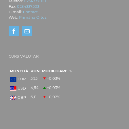
Telefon:
0234337010
Fax:
0234337503
E-mail:
Contact
Web:
Primăria Oituz
CURS VALUTAR
MONEDĂ
RON
MODIFICARE %
5,25
–0,03
%
EUR
4,54
+0,03
%
USD
6,11
–0,02
%
GBP