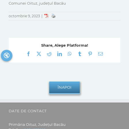
Comunei Oituz, județul Bacău
octombrie 9, 2023
|
Share, Alege Platforma!
Facebook
X
Reddit
LinkedIn
WhatsApp
Tumblr
Pinterest
E-
🔇
mail:
DATE DE CONTACT
Primăria Oituz, Județul Bacău