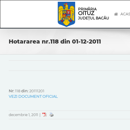
Skip
Skip
to
Navigation
PRIMĂRIA
OITUZ
content
ACA
JUDEȚUL BACĂU
Hotararea nr.118 din 01-12-2011
Nr:
118
din:
20111201
VEZI DOCUMENT OFICIAL
decembrie 1, 2011
|