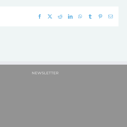
Facebook
X
Reddit
LinkedIn
WhatsApp
Tumblr
Pinterest
E-
mail:
NEWSLETTER