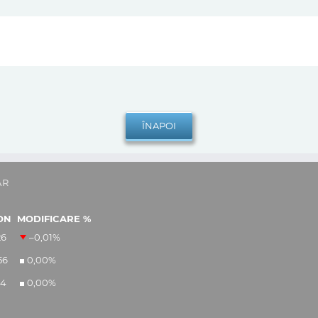
AR
ON
MODIFICARE %
26
–0,01
%
56
0,00
%
14
0,00
%