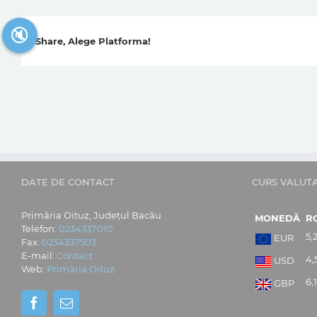
🔇
Share, Alege Platforma!
DATE DE CONTACT
CURS VALUT
Primăria Oituz, Județul Bacău
MONEDĂ
R
Telefon:
0234337010
5,
EUR
Fax:
0234337503
E-mail:
Contact
4,
USD
Web:
Primăria Oituz
6,
GBP