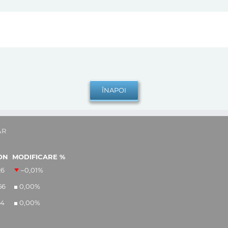
AR
ON
MODIFICARE %
26
–0,01
%
56
0,00
%
14
0,00
%