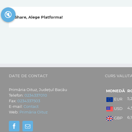
🔇
Share, Alege Platforma!
DATE DE CONTACT
CURS VALUT
Primăria Oituz, Județul Bacău
MONEDĂ
R
Telefon:
0234337010
5,
EUR
Fax:
0234337503
E-mail:
Contact
4,
USD
Web:
Primăria Oituz
6,
GBP