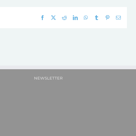
Facebook
X
Reddit
LinkedIn
WhatsApp
Tumblr
Pinterest
E-
mail:
NEWSLETTER