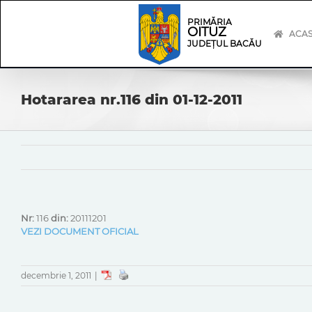
Skip
Skip
to
Navigation
PRIMĂRIA
OITUZ
content
ACA
JUDEȚUL BACĂU
Hotararea nr.116 din 01-12-2011
Nr:
116
din:
20111201
VEZI DOCUMENT OFICIAL
decembrie 1, 2011
|