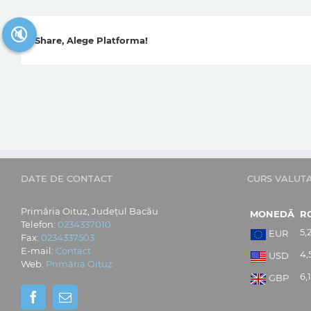
🔇
Share, Alege Platforma!
DATE DE CONTACT
CURS VALUT
Primăria Oituz, Județul Bacău
MONEDĂ
R
Telefon:
0234337010
5,
EUR
Fax:
0234337503
E-mail:
Contact
4,
USD
Web:
Primăria Oituz
6,
GBP