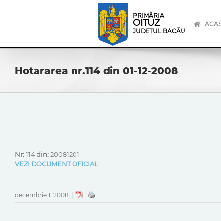
Skip
Skip
to
Navigation
PRIMĂRIA
OITUZ
content
ACA
JUDEȚUL BACĂU
Hotararea nr.114 din 01-12-2008
Nr:
114
din:
20081201
VEZI DOCUMENT OFICIAL
decembrie 1, 2008
|