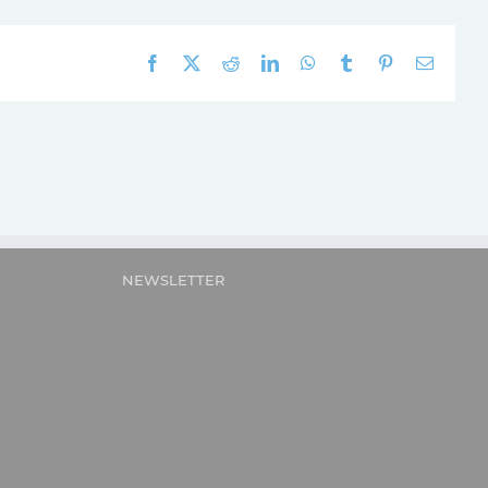
Facebook
X
Reddit
LinkedIn
WhatsApp
Tumblr
Pinterest
E-
mail:
NEWSLETTER