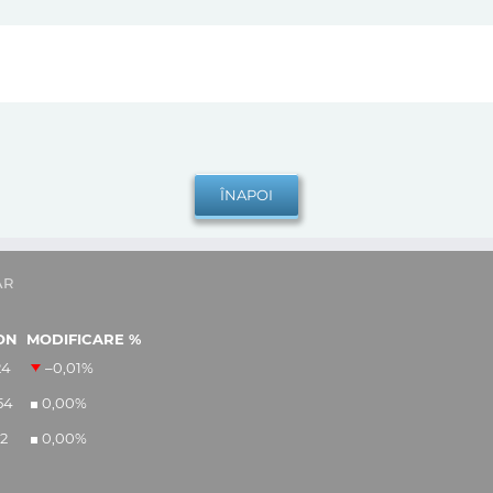
AR
ON
MODIFICARE %
24
–0,01
%
54
0,00
%
12
0,00
%