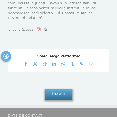
comunei Oituz, județul Bacău și în vederea stabilirii
funcțiunii în zonă pentru servicii și instituții publice,
necesare realizării obiectivului “Construire Atelier
Dezmembrări Auto”
ianuarie 15, 2025
|
🔇
Share, Alege Platforma!
Facebook
X
Reddit
LinkedIn
WhatsApp
Tumblr
Pinterest
E-
mail:
DATE DE CONTACT