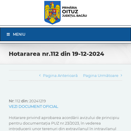
Skip
to
content
Skip
MENIU
Navigation
Hotararea nr.112 din 19-12-2024
Pagina Anterioară
Pagina Următoare
Nr:
112
din:
20241219
VEZI DOCUMENT OFICIAL
Hotarare privind aprobarea acordării avizului de principiu
pentru documentația PUZ nr.23/2023, în vederea
introducerii unor terenuri din extravilanul în intravilanul