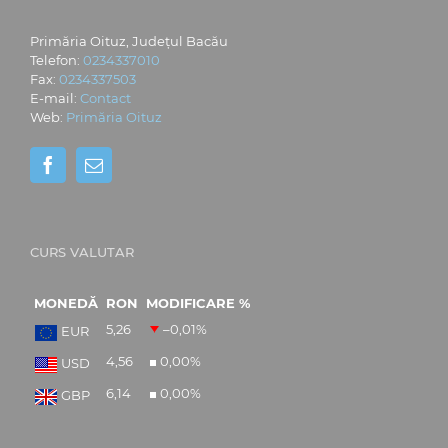
Primăria Oituz, Județul Bacău
Telefon:
0234337010
Fax:
0234337503
E-mail:
Contact
Web:
Primăria Oituz
CURS VALUTAR
MONEDĂ
RON
MODIFICARE %
5,26
–0,01
%
EUR
4,56
0,00
%
USD
6,14
0,00
%
GBP