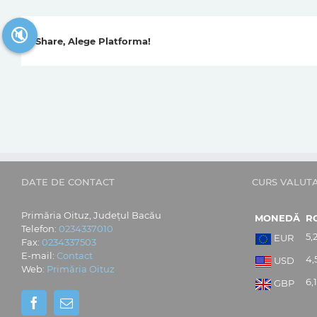
🔇
Share, Alege Platforma!
DATE DE CONTACT
CURS VALUT
Primăria Oituz, Județul Bacău
MONEDĂ
R
Telefon:
0234337010
5,
EUR
Fax:
0234337503
E-mail:
Contact
4,
USD
Web:
Primăria Oituz
6,
GBP