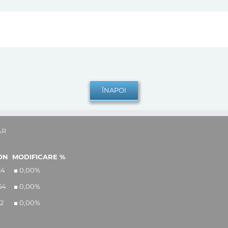
AR
ON
MODIFICARE %
24
0,00
%
54
0,00
%
12
0,00
%