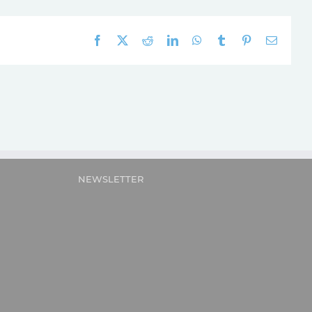
Facebook
X
Reddit
LinkedIn
WhatsApp
Tumblr
Pinterest
E-
mail:
NEWSLETTER