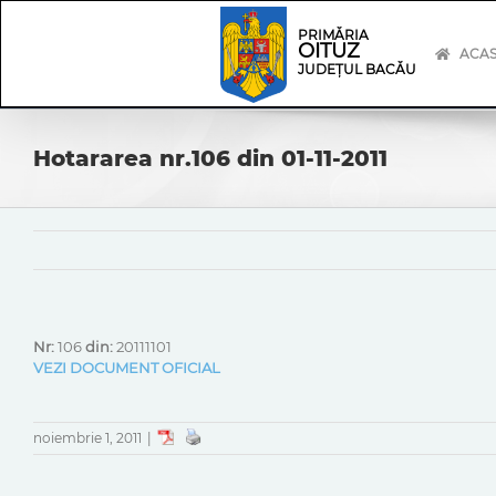
Skip
Skip
to
Navigation
PRIMĂRIA
OITUZ
content
ACA
JUDEȚUL BACĂU
Hotararea nr.106 din 01-11-2011
Nr:
106
din:
20111101
VEZI DOCUMENT OFICIAL
noiembrie 1, 2011
|