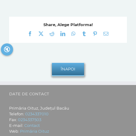
Share, Alege Platforma!
Facebook
X
Reddit
LinkedIn
WhatsApp
Tumblr
Pinterest
E-
mail:
🔇
DATE DE CONTACT
Primăria Oituz, Județul Bacău
Telefon:
0234337010
Fax:
0234337503
E-mail:
Contact
Web:
Primăria Oituz