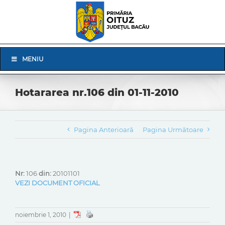
Skip
to
content
Skip
MENIU
Navigation
Hotararea nr.106 din 01-11-2010
Pagina Anterioară
Pagina Următoare
Nr:
106
din:
20101101
VEZI DOCUMENT OFICIAL
noiembrie 1, 2010
|