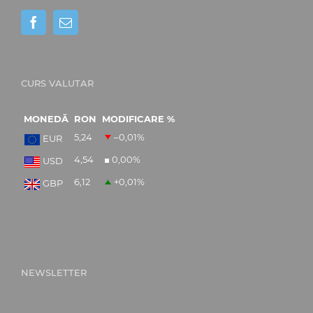
CURS VALUTAR
MONEDĂ
RON
MODIFICARE %
5,24
–0,01
%
EUR
4,54
0,00
%
USD
6,12
+0,01
%
GBP
NEWSLETTER