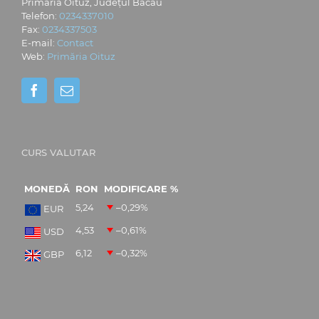
Primăria Oituz, Județul Bacău
Telefon:
0234337010
Fax:
0234337503
E-mail:
Contact
Web:
Primăria Oituz
CURS VALUTAR
MONEDĂ
RON
MODIFICARE %
5,24
–0,29
%
EUR
4,53
–0,61
%
USD
6,12
–0,32
%
GBP