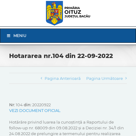
Skip
to
content
Skip
MENIU
Navigation
Hotararea nr.104 din 22-09-2022
Pagina Anterioară
Pagina Următoare
Nr:
104
din:
20220922
VEZI DOCUMENT OFICIAL
Hotărâre privind luarea la cunoștință a Raportului de
follow-up nr. 68009 din 09.08.2022 și a Deciziei nr. 34/1 din
24.08.2022 de prelungire a termenului pentru realizarea