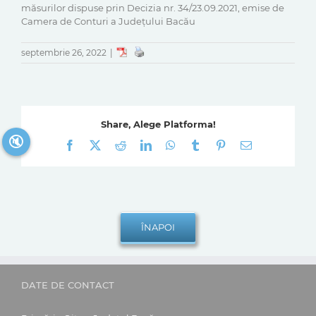
măsurilor dispuse prin Decizia nr. 34/23.09.2021, emise de
Camera de Conturi a Județului Bacău
septembrie 26, 2022
|
Share, Alege Platforma!
🔇
Facebook
X
Reddit
LinkedIn
WhatsApp
Tumblr
Pinterest
E-
mail:
DATE DE CONTACT