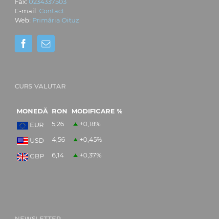
Fax:
0234337503
E-mail:
Contact
Web:
Primăria Oituz
CURS VALUTAR
MONEDĂ
RON
MODIFICARE %
5,26
+0,18
%
EUR
4,56
+0,45
%
USD
6,14
+0,37
%
GBP
NEWSLETTER