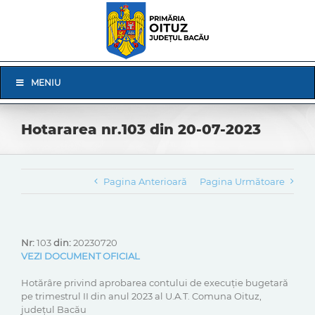
Skip
to
content
Skip
MENIU
Navigation
Hotararea nr.103 din 20-07-2023
Pagina Anterioară
Pagina Următoare
Nr:
103
din:
20230720
VEZI DOCUMENT OFICIAL
Hotărâre privind aprobarea contului de execuție bugetară
pe trimestrul II din anul 2023 al U.A.T. Comuna Oituz,
județul Bacău