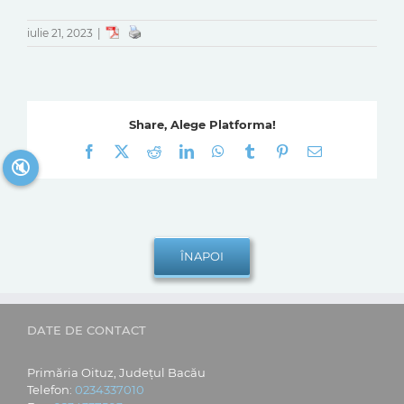
iulie 21, 2023
|
Share, Alege Platforma!
Facebook
X
Reddit
LinkedIn
WhatsApp
Tumblr
Pinterest
E-
🔇
mail:
DATE DE CONTACT
Primăria Oituz, Județul Bacău
Telefon:
0234337010