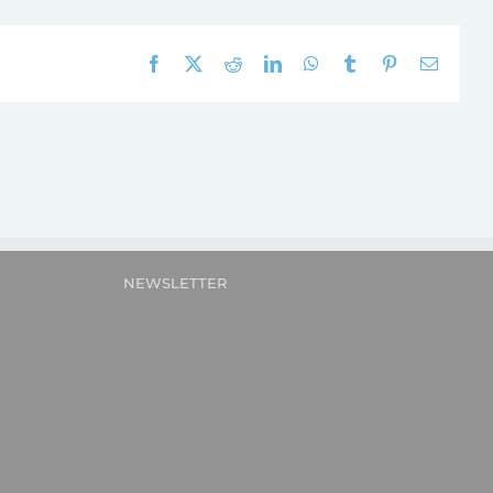
Facebook
X
Reddit
LinkedIn
WhatsApp
Tumblr
Pinterest
E-
mail:
NEWSLETTER