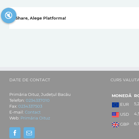
🔇
Share, Alege Platforma!
DATE DE CONTACT
CURS VALUT
Primăria Oituz, Județul Bacău
MONEDĂ
R
Telefon:
0234337010
5,
EUR
Fax:
0234337503
E-mail:
Contact
4,
USD
Web:
Primăria Oituz
6,
GBP