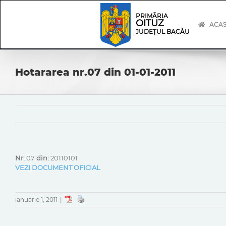
Skip
Skip
to
Navigation
PRIMĂRIA
OITUZ
content
ACA
JUDEȚUL BACĂU
Hotararea nr.07 din 01-01-2011
Nr:
07
din:
20110101
VEZI DOCUMENT OFICIAL
ianuarie 1, 2011
|