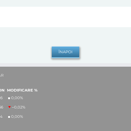
AR
ON
MODIFICARE %
26
0,00
%
56
–0,02
%
14
0,00
%