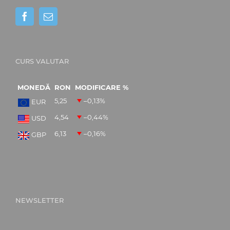
CURS VALUTAR
MONEDĂ
RON
MODIFICARE %
5,25
–0,13
%
EUR
4,54
–0,44
%
USD
6,13
–0,16
%
GBP
NEWSLETTER