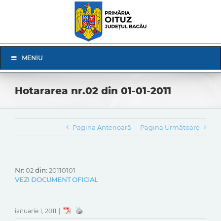
Skip
to
content
Skip
MENIU
Navigation
Hotararea nr.02 din 01-01-2011
Pagina Anterioară
Pagina Următoare
Nr:
02
din:
20110101
VEZI DOCUMENT OFICIAL
ianuarie 1, 2011
|