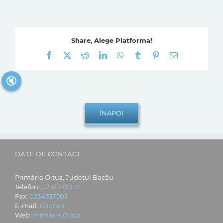
Share, Alege Platforma!
Facebook
X
Reddit
LinkedIn
WhatsApp
Tumblr
Pinterest
E-
mail:
🔇
DATE DE CONTACT
Primăria Oituz, Județul Bacău
Telefon:
0234337010
Fax:
0234337503
E-mail:
Contact
Web:
Primăria Oituz