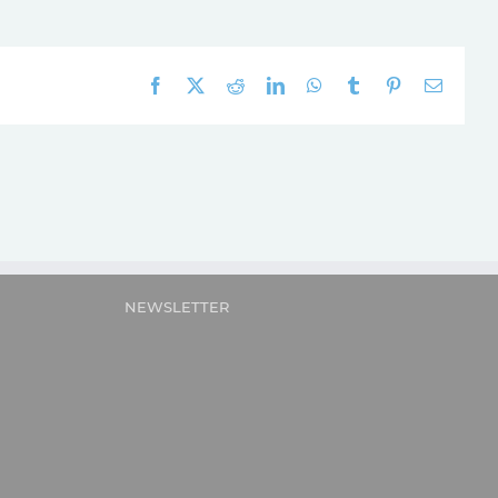
Facebook
X
Reddit
LinkedIn
WhatsApp
Tumblr
Pinterest
E-
mail:
NEWSLETTER