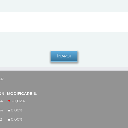
AR
ON
MODIFICARE %
24
–0,02
%
54
0,00
%
12
0,00
%