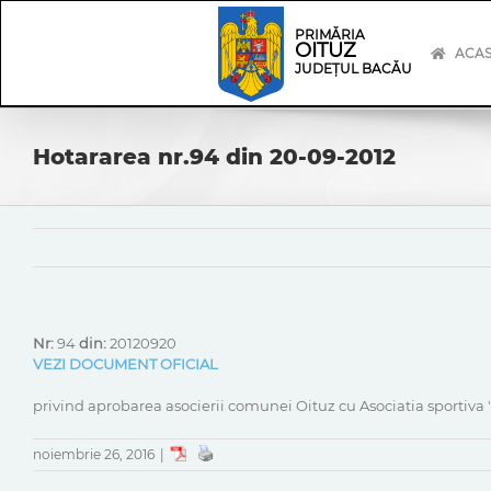
Skip
Skip
to
Navigation
PRIMĂRIA
OITUZ
content
ACA
JUDEȚUL BACĂU
Hotararea nr.94 din 20-09-2012
Nr:
94
din:
20120920
VEZI DOCUMENT OFICIAL
privind aprobarea asocierii comunei Oituz cu Asociatia sportiva 
noiembrie 26, 2016
|