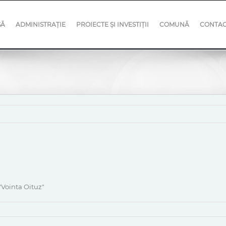
SĂ
ADMINISTRAȚIE
PROIECTE ȘI INVESTIȚII
COMUNĂ
CONTA
"Vointa Oituz"