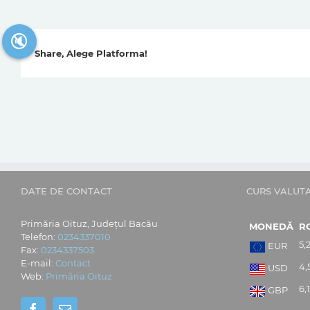
🔇
Share, Alege Platforma!
DATE DE CONTACT
CURS VALUT
Primăria Oituz, Județul Bacău
MONEDĂ
R
Telefon:
0234337010
5,
EUR
Fax:
0234337503
E-mail:
Contact
4,
USD
Web:
Primăria Oituz
6,
GBP