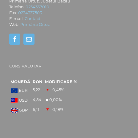
Primăria Oituz, Județul Bacău
Telefon:
0234337010
Fax:
0234337503
E-mail:
Contact
Web:
Primăria Oituz
CURS VALUTAR
MONEDĂ
RON
MODIFICARE %
5,22
–0,45
%
EUR
4,54
0,00
%
USD
6,11
–0,19
%
GBP