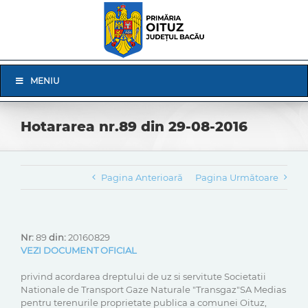
Skip
to
content
Skip
MENIU
Navigation
Hotararea nr.89 din 29-08-2016
Pagina Anterioară
Pagina Următoare
Nr:
89
din:
20160829
VEZI DOCUMENT OFICIAL
privind acordarea dreptului de uz si servitute Societatii
Nationale de Transport Gaze Naturale "Transgaz"SA Medias
pentru terenurile proprietate publica a comunei Oituz,