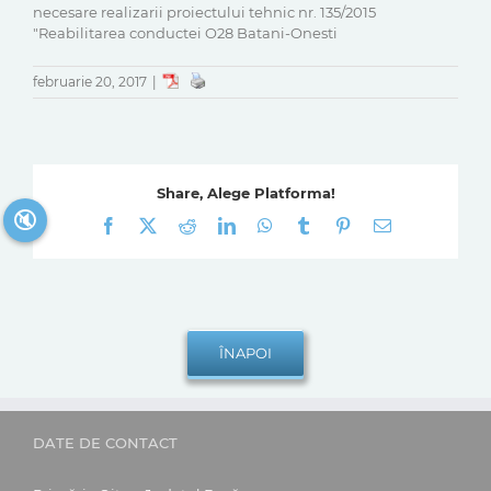
necesare realizarii proiectului tehnic nr. 135/2015
"Reabilitarea conductei O28 Batani-Onesti
februarie 20, 2017
|
Share, Alege Platforma!
🔇
Facebook
X
Reddit
LinkedIn
WhatsApp
Tumblr
Pinterest
E-
mail:
DATE DE CONTACT