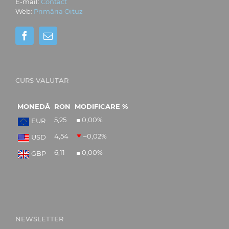
E-mail:
Contact
Web:
Primăria Oituz
CURS VALUTAR
MONEDĂ
RON
MODIFICARE %
5,25
0,00
%
EUR
4,54
–0,02
%
USD
6,11
0,00
%
GBP
NEWSLETTER