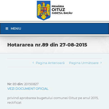
Skip
to
content
Skip
MENIU
Navigation
Hotararea nr.89 din 27-08-2015
Pagina Anterioară
Pagina Următoare
Nr:
89
din:
20150827
VEZI DOCUMENT OFICIAL
privind aprobarea bugetului comunei Oituz pe anul 2015,
rectificat