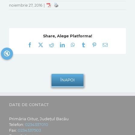
noiembrie 27, 2016
|
Share, Alege Platforma!
Facebook
X
Reddit
LinkedIn
WhatsApp
Tumblr
Pinterest
E-
mail:
🔇
DATE DE CONTACT
Primăria Oituz, Județul Bacău
Telefon:
0234337010
Fax:
0234337503