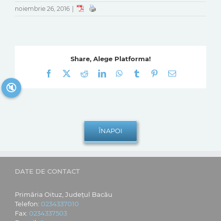
noiembrie 26, 2016
|
Share, Alege Platforma!
Facebook
X
Reddit
LinkedIn
WhatsApp
Tumblr
Pinterest
E-
mail:
🔇
DATE DE CONTACT
Primăria Oituz, Județul Bacău
Telefon:
0234337010
Fax:
0234337503