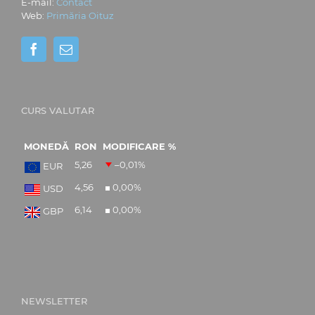
E-mail:
Contact
Web:
Primăria Oituz
CURS VALUTAR
MONEDĂ
RON
MODIFICARE %
5,26
–0,01
%
EUR
4,56
0,00
%
USD
6,14
0,00
%
GBP
NEWSLETTER