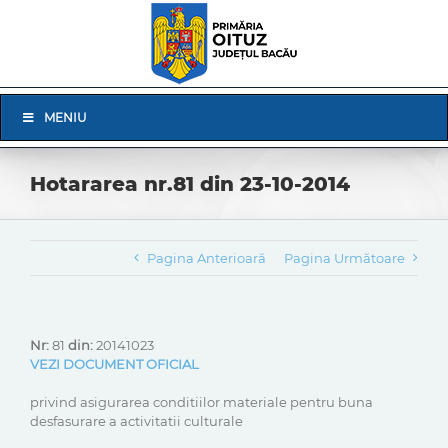
Skip
to
content
Skip
MENIU
Navigation
Hotararea nr.81 din 23-10-2014
Pagina Anterioară
Pagina Următoare
Nr:
81
din:
20141023
VEZI DOCUMENT OFICIAL
privind asigurarea conditiilor materiale pentru buna
desfasurare a activitatii culturale