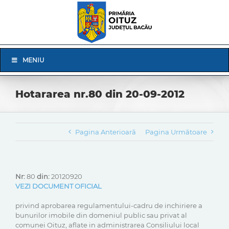
Skip
to
content
Skip
MENIU
Navigation
Hotararea nr.80 din 20-09-2012
Pagina Anterioară
Pagina Următoare
Nr:
80
din:
20120920
VEZI DOCUMENT OFICIAL
privind aprobarea regulamentului-cadru de inchiriere a
bunurilor imobile din domeniul public sau privat al
comunei Oituz, aflate in administrarea Consiliului local