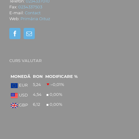
Telefon:
0234337010
Fax:
0234337503
E-mail:
Contact
Web:
Primăria Oituz
CURS VALUTAR
MONEDĂ
RON
MODIFICARE %
5,24
–0,01
%
EUR
4,54
0,00
%
USD
6,12
0,00
%
GBP