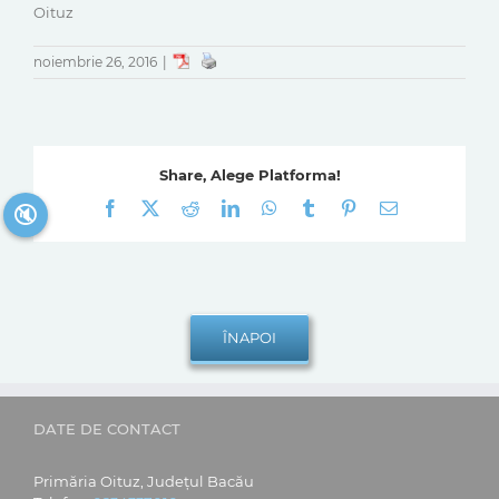
Oituz
noiembrie 26, 2016
|
Share, Alege Platforma!
Facebook
X
Reddit
LinkedIn
WhatsApp
Tumblr
Pinterest
E-
🔇
mail:
DATE DE CONTACT
Primăria Oituz, Județul Bacău