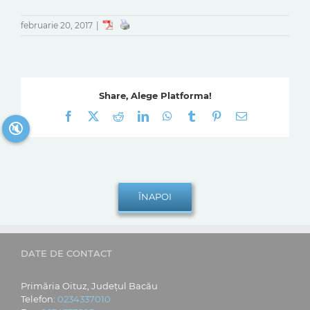
februarie 20, 2017
|
Share, Alege Platforma!
Facebook
X
Reddit
LinkedIn
WhatsApp
Tumblr
Pinterest
E-
🔇
mail:
DATE DE CONTACT
Primăria Oituz, Județul Bacău
Telefon:
0234337010