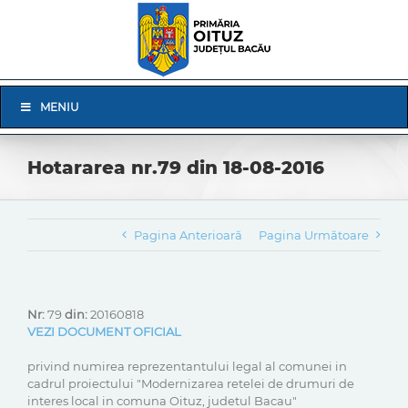
Skip
to
content
Skip
MENIU
Navigation
Hotararea nr.79 din 18-08-2016
Pagina Anterioară
Pagina Următoare
Nr:
79
din:
20160818
VEZI DOCUMENT OFICIAL
privind numirea reprezentantului legal al comunei in
cadrul proiectului "Modernizarea retelei de drumuri de
interes local in comuna Oituz, judetul Bacau"