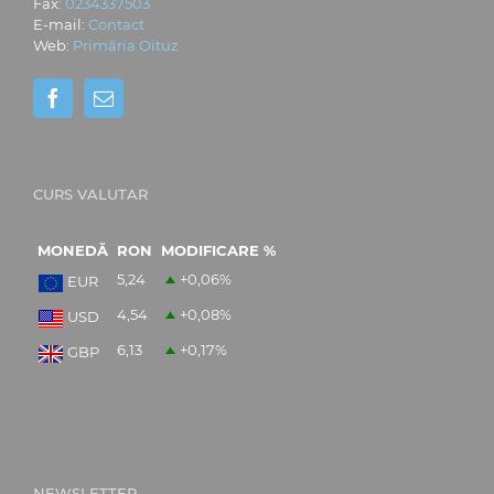
Fax:
0234337503
E-mail:
Contact
Web:
Primăria Oituz
CURS VALUTAR
MONEDĂ
RON
MODIFICARE %
5,24
+0,06
%
EUR
4,54
+0,08
%
USD
6,13
+0,17
%
GBP
NEWSLETTER