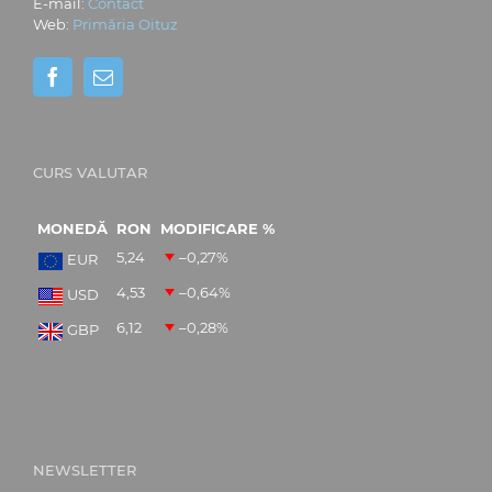
E-mail:
Contact
Web:
Primăria Oituz
CURS VALUTAR
MONEDĂ
RON
MODIFICARE %
5,24
–0,27
%
EUR
4,53
–0,64
%
USD
6,12
–0,28
%
GBP
NEWSLETTER