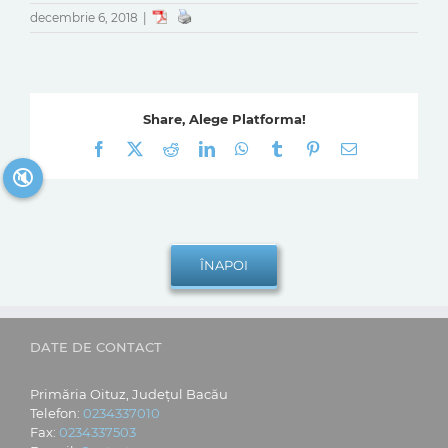
decembrie 6, 2018
|
Share, Alege Platforma!
Facebook
X
Reddit
LinkedIn
WhatsApp
Tumblr
Pinterest
E-
mail:
🔇
DATE DE CONTACT
Primăria Oituz, Județul Bacău
Telefon:
0234337010
Fax:
0234337503