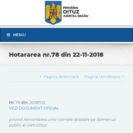
Skip
to
content
Skip
MENIU
Navigation
Hotararea nr.78 din 22-11-2018
Pagina Anterioară
Pagina Următoare
Nr:
78
din:
20181122
VEZI DOCUMENT OFICIAL
privind remontarea unor cismele stradale pe domeniul
public al com.Oituz