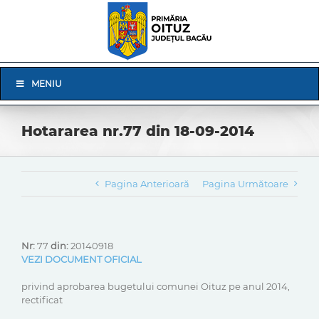
Skip
to
content
Skip
MENIU
Navigation
Hotararea nr.77 din 18-09-2014
Pagina Anterioară
Pagina Următoare
Nr:
77
din:
20140918
VEZI DOCUMENT OFICIAL
privind aprobarea bugetului comunei Oituz pe anul 2014,
rectificat