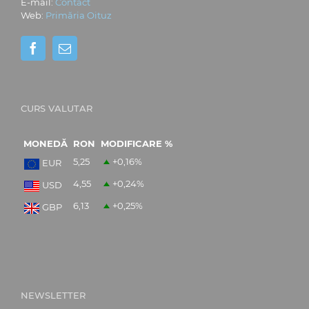
E-mail:
Contact
Web:
Primăria Oituz
CURS VALUTAR
MONEDĂ
RON
MODIFICARE %
5,25
+0,16
%
EUR
4,55
+0,24
%
USD
6,13
+0,25
%
GBP
NEWSLETTER