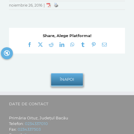
noiembrie 26, 2016
|
Share, Alege Platforma!
Facebook
X
Reddit
LinkedIn
WhatsApp
Tumblr
Pinterest
E-
mail:
🔇
DATE DE CONTACT
Primăria Oituz, Județul Bacău
Telefon:
0234337010
Fax:
0234337503