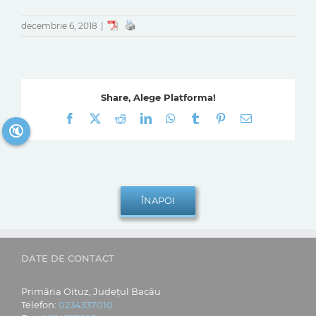
decembrie 6, 2018
|
Share, Alege Platforma!
Facebook
X
Reddit
LinkedIn
WhatsApp
Tumblr
Pinterest
E-
🔇
mail:
DATE DE CONTACT
Primăria Oituz, Județul Bacău
Telefon:
0234337010