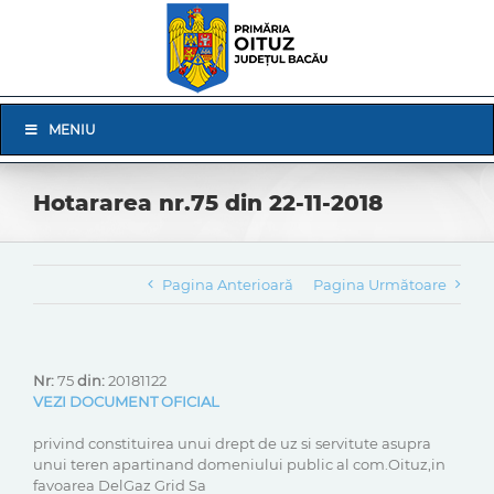
Skip
to
content
Skip
MENIU
Navigation
Hotararea nr.75 din 22-11-2018
Pagina Anterioară
Pagina Următoare
Nr:
75
din:
20181122
VEZI DOCUMENT OFICIAL
privind constituirea unui drept de uz si servitute asupra
unui teren apartinand domeniului public al com.Oituz,in
favoarea DelGaz Grid Sa