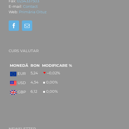
Fax:
0234337503
E-mail:
Contact
Web:
Primăria Oituz
CURS VALUTAR
MONEDĂ
RON
MODIFICARE %
5,24
–0,02
%
EUR
4,54
0,00
%
USD
6,12
0,00
%
GBP
NEWSLETTER