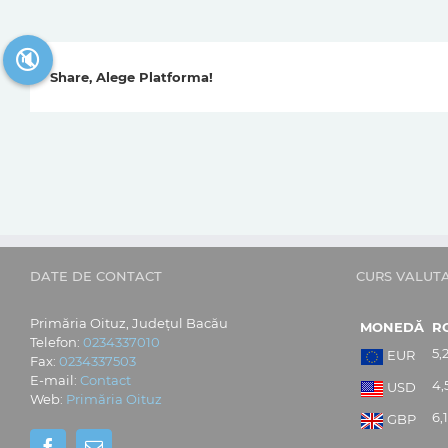
🔇
Share, Alege Platforma!
DATE DE CONTACT
CURS VALUT
Primăria Oituz, Județul Bacău
MONEDĂ
R
Telefon:
0234337010
5,
EUR
Fax:
0234337503
E-mail:
Contact
4,
USD
Web:
Primăria Oituz
6,
GBP