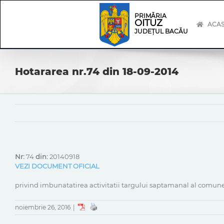
Skip
Skip
to
Navigation
PRIMĂRIA
OITUZ
content
ACA
JUDEȚUL BACĂU
Hotararea nr.74 din 18-09-2014
Nr:
74
din:
20140918
VEZI DOCUMENT OFICIAL
privind imbunatatirea activitatii targului saptamanal al comune
noiembrie 26, 2016
|