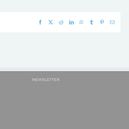
Facebook
X
Reddit
LinkedIn
WhatsApp
Tumblr
Pinterest
E-
mail:
NEWSLETTER