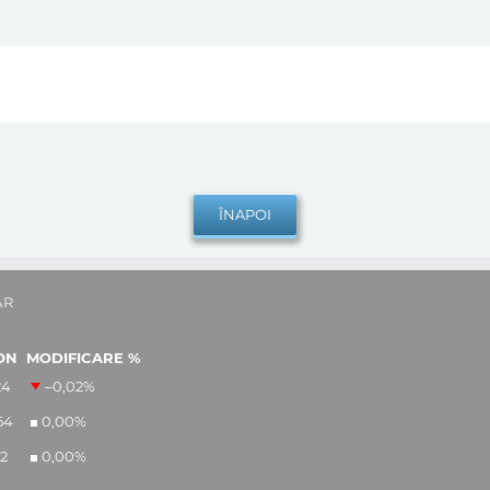
AR
ON
MODIFICARE %
24
–0,02
%
54
0,00
%
12
0,00
%