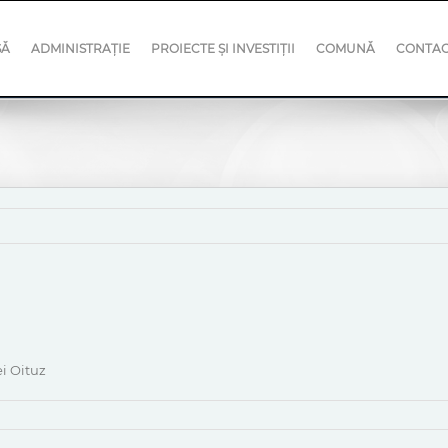
SĂ
ADMINISTRAȚIE
PROIECTE ȘI INVESTIȚII
COMUNĂ
CONTA
i Oituz