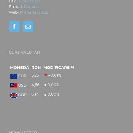
Fax:
0234337503
E-mail:
Contact
Web:
Primăria Oituz
CURS VALUTAR
MONEDĂ
RON
MODIFICARE %
5,26
–0,01
%
EUR
4,56
0,00
%
USD
6,14
0,00
%
GBP
NEWSLETTER