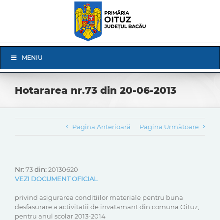
Skip
to
content
Skip
MENIU
Navigation
Hotararea nr.73 din 20-06-2013
Pagina Anterioară
Pagina Următoare
Nr:
73
din:
20130620
VEZI DOCUMENT OFICIAL
privind asigurarea conditiilor materiale pentru buna
desfasurare a activitatii de invatamant din comuna Oituz,
pentru anul scolar 2013-2014