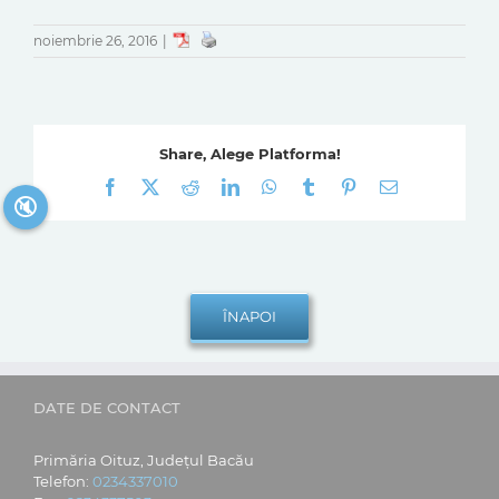
noiembrie 26, 2016
|
Share, Alege Platforma!
Facebook
X
Reddit
LinkedIn
WhatsApp
Tumblr
Pinterest
E-
🔇
mail:
DATE DE CONTACT
Primăria Oituz, Județul Bacău
Telefon:
0234337010