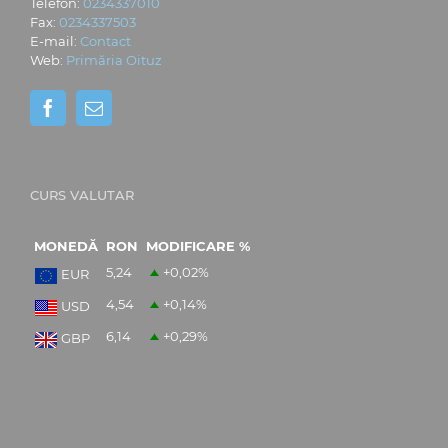
Telefon:
0234337010
Fax:
0234337503
E-mail:
Contact
Web:
Primăria Oituz
CURS VALUTAR
MONEDĂ
RON
MODIFICARE %
5,24
+0,02
%
EUR
4,54
+0,14
%
USD
6,14
+0,29
%
GBP