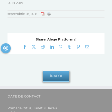
2018-2019
septembrie 26, 2018
|
Share, Alege Platforma!
Facebook
X
Reddit
LinkedIn
WhatsApp
Tumblr
Pinterest
E-
🔇
mail:
DATE DE CONTACT
Primăria Oituz, Județul Bacău