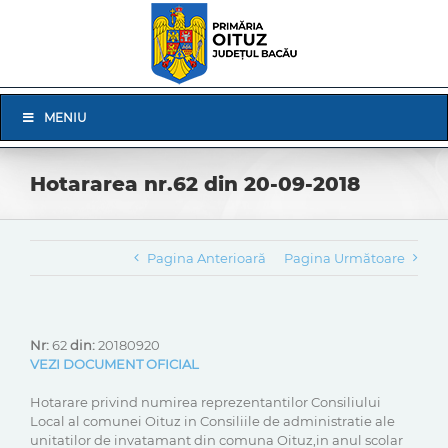
Skip
to
content
Skip
MENIU
Navigation
Hotararea nr.62 din 20-09-2018
Pagina Anterioară
Pagina Următoare
Nr:
62
din:
20180920
VEZI DOCUMENT OFICIAL
Hotarare privind numirea reprezentantilor Consiliului
Local al comunei Oituz in Consiliile de administratie ale
unitatilor de invatamant din comuna Oituz,in anul scolar