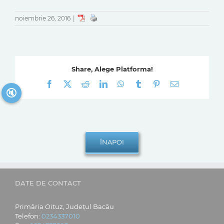
noiembrie 26, 2016
|
Share, Alege Platforma!
Facebook
X
Reddit
LinkedIn
WhatsApp
Tumblr
Pinterest
E-
🔇
mail:
DATE DE CONTACT
Primăria Oituz, Județul Bacău
Telefon:
0234337010