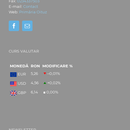
Fax:
0234337503
E-mail:
Contact
Web:
Primăria Oituz
CURS VALUTAR
MONEDĂ
RON
MODIFICARE %
5,26
–0,01
%
EUR
4,56
+0,02
%
USD
6,14
0,00
%
GBP
NEWSLETTER