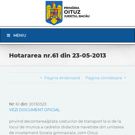
Skip
to
content
Skip
MENIU
Navigation
Hotararea nr.61 din 23-05-2013
Pagina Anterioară
Pagina Următoare
Nr:
61
din:
20130523
VEZI DOCUMENT OFICIAL
privind decontarea/plata costurilor de transport la si de la
locul de munca a cadrelor didactice navetiste din unitatea
de invatamant Scoala gimnaziala, com Oituz