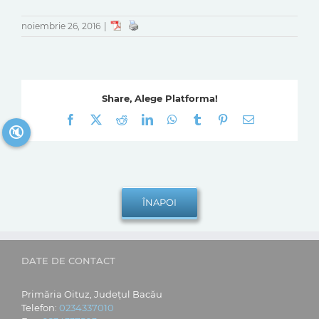
noiembrie 26, 2016
|
Share, Alege Platforma!
Facebook
X
Reddit
LinkedIn
WhatsApp
Tumblr
Pinterest
E-
🔇
mail:
DATE DE CONTACT
Primăria Oituz, Județul Bacău
Telefon:
0234337010