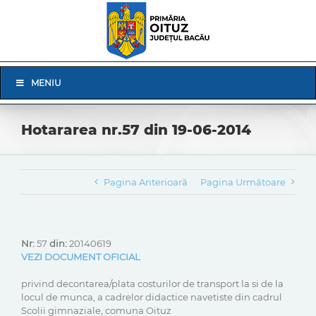
Skip
to
content
Skip
MENIU
Navigation
Hotararea nr.57 din 19-06-2014
Pagina Anterioară
Pagina Următoare
Nr:
57
din:
20140619
VEZI DOCUMENT OFICIAL
privind decontarea/plata costurilor de transport la si de la
locul de munca, a cadrelor didactice navetiste din cadrul
Scolii gimnaziale, comuna Oituz