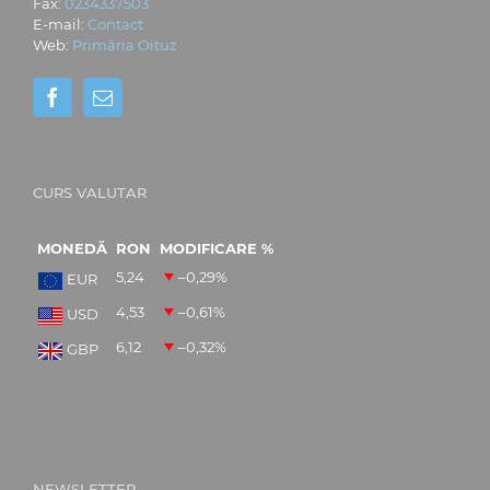
Fax:
0234337503
E-mail:
Contact
Web:
Primăria Oituz
CURS VALUTAR
MONEDĂ
RON
MODIFICARE %
5,24
–0,29
%
EUR
4,53
–0,61
%
USD
6,12
–0,32
%
GBP
NEWSLETTER