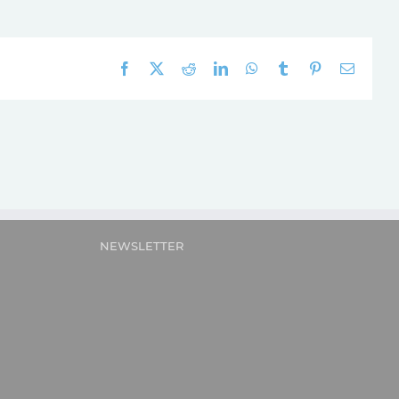
Facebook
X
Reddit
LinkedIn
WhatsApp
Tumblr
Pinterest
E-
mail:
NEWSLETTER