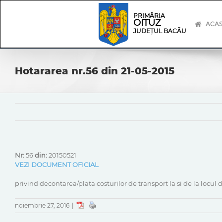
Skip
Skip
to
Navigation
PRIMĂRIA
OITUZ
content
ACA
JUDEȚUL BACĂU
Hotararea nr.56 din 21-05-2015
Nr:
56
din:
20150521
VEZI DOCUMENT OFICIAL
privind decontarea/plata costurilor de transport la si de la locul
noiembrie 27, 2016
|