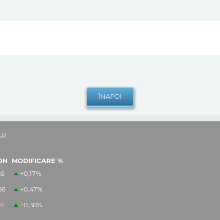
AR
ON
MODIFICARE %
26
+0,17
%
56
+0,47
%
14
+0,38
%