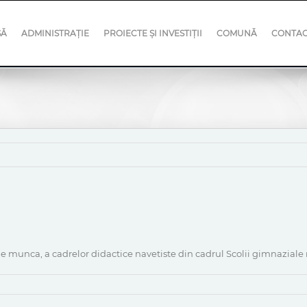
SĂ
ADMINISTRAȚIE
PROIECTE ȘI INVESTIȚII
COMUNĂ
CONTA
 de munca, a cadrelor didactice navetiste din cadrul Scolii gimnaziale n