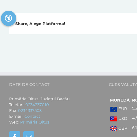
🔇
Share, Alege Platforma!
DATE DE CONTACT
CURS VALUT
Primăria Oituz, Județul Bacău
MONEDĂ
R
Telefon:
0234337010
5,
EUR
Fax:
0234337503
E-mail:
Contact
4,
USD
Web:
Primăria Oituz
6,
GBP