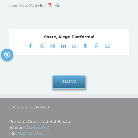
noiembrie 27, 2016
|
Share, Alege Platforma!
Facebook
X
Reddit
LinkedIn
WhatsApp
Tumblr
Pinterest
E-
mail:
🔇
DATE DE CONTACT
Primăria Oituz, Județul Bacău
Telefon:
0234337010
Fax:
0234337503