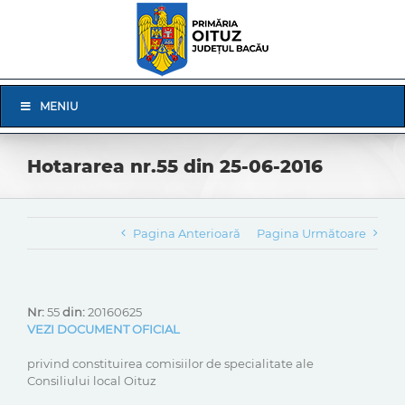
Skip
to
content
Skip
MENIU
Navigation
Hotararea nr.55 din 25-06-2016
Pagina Anterioară
Pagina Următoare
Nr:
55
din:
20160625
VEZI DOCUMENT OFICIAL
privind constituirea comisiilor de specialitate ale
Consiliului local Oituz