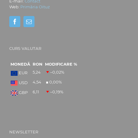
E-mail:
Contact
Web:
Primăria Oituz
CURS VALUTAR
MONEDĂ
RON
MODIFICARE %
5,24
–0,02
%
EUR
4,54
0,00
%
USD
6,11
–0,19
%
GBP
NEWSLETTER