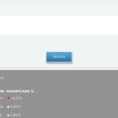
AR
ON
MODIFICARE %
24
–0,01
%
54
0,00
%
12
0,00
%