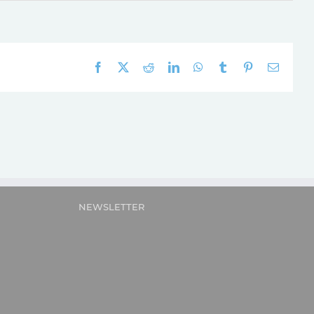
Facebook
X
Reddit
LinkedIn
WhatsApp
Tumblr
Pinterest
E-
mail:
NEWSLETTER