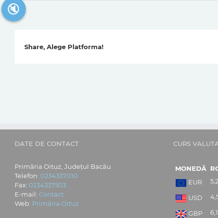
🔇
Share, Alege Platforma!
DATE DE CONTACT
CURS VALUT
Primăria Oituz, Județul Bacău
MONEDĂ
R
Telefon:
0234337010
5,
EUR
Fax:
0234337503
E-mail:
Contact
4,
USD
Web:
Primăria Oituz
6,
GBP