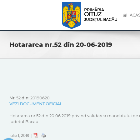
Skip
Skip
to
Navigation
PRIMĂRIA
OITUZ
content
ACA
JUDEȚUL BACĂU
Hotararea nr.52 din 20-06-2019
Nr:
52
din:
20190620
VEZI DOCUMENT OFICIAL
Hotararea nr 52 din 20.06.2019 privind validarea mandatului de co
judetul Bacau
iulie 1, 2019
|