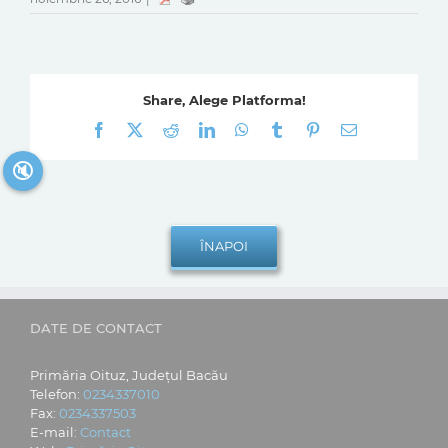
Share, Alege Platforma!
Facebook
X
Reddit
LinkedIn
WhatsApp
Tumblr
Pinterest
E-
mail:
🔇
DATE DE CONTACT
Primăria Oituz, Județul Bacău
Telefon:
0234337010
Fax:
0234337503
E-mail:
Contact