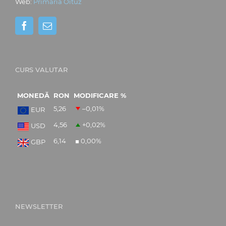
Web:
Primăria Oituz
CURS VALUTAR
MONEDĂ
RON
MODIFICARE %
5,26
–0,01
%
EUR
4,56
+0,02
%
USD
6,14
0,00
%
GBP
NEWSLETTER