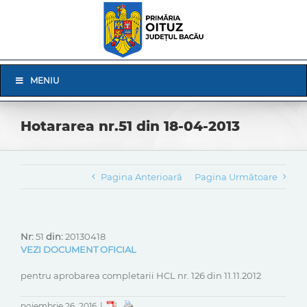
Skip
to
content
Skip
MENIU
Navigation
Hotararea nr.51 din 18-04-2013
Pagina Anterioară
Pagina Următoare
Nr:
51
din:
20130418
VEZI DOCUMENT OFICIAL
pentru aprobarea completarii HCL nr. 126 din 11.11.2012
noiembrie 26, 2016
|