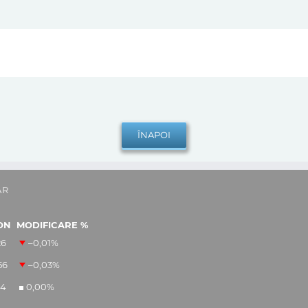
AR
ON
MODIFICARE %
26
–0,01
%
56
–0,03
%
14
0,00
%