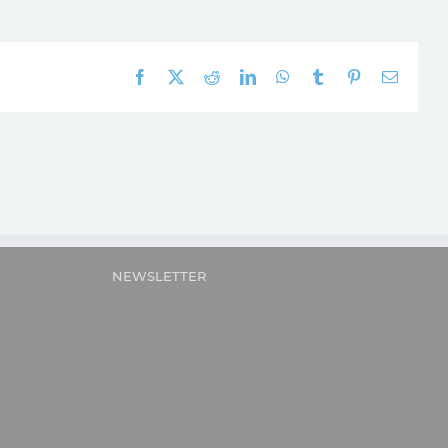
Facebook
X
Reddit
LinkedIn
WhatsApp
Tumblr
Pinterest
E-
mail:
NEWSLETTER