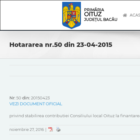
Skip
Skip
to
Navigation
PRIMĂRIA
OITUZ
content
ACA
JUDEȚUL BACĂU
Hotararea nr.50 din 23-04-2015
Nr:
50
din:
20150423
VEZI DOCUMENT OFICIAL
privind stabilirea contributiei Consiliului local Oituz la finanta
noiembrie 27, 2016
|