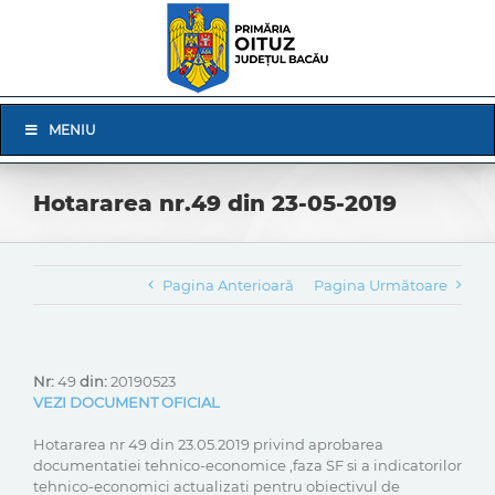
Skip
to
content
Skip
MENIU
Navigation
Hotararea nr.49 din 23-05-2019
Pagina Anterioară
Pagina Următoare
Nr:
49
din:
20190523
VEZI DOCUMENT OFICIAL
Hotararea nr 49 din 23.05.2019 privind aprobarea
documentatiei tehnico-economice ,faza SF si a indicatorilor
tehnico-economici actualizati pentru obiectivul de