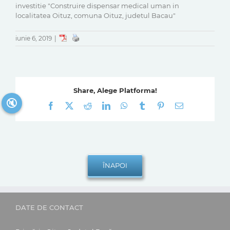
investitie "Construire dispensar medical uman in
localitatea Oituz, comuna Oituz, judetul Bacau"
iunie 6, 2019
|
Share, Alege Platforma!
🔇
Facebook
X
Reddit
LinkedIn
WhatsApp
Tumblr
Pinterest
E-
mail:
DATE DE CONTACT