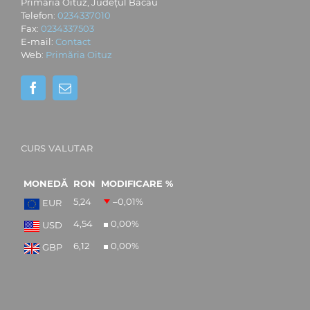
Primăria Oituz, Județul Bacău
Telefon:
0234337010
Fax:
0234337503
E-mail:
Contact
Web:
Primăria Oituz
CURS VALUTAR
MONEDĂ
RON
MODIFICARE %
5,24
–0,01
%
EUR
4,54
0,00
%
USD
6,12
0,00
%
GBP