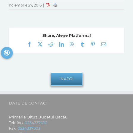
noiembrie 27, 2016
|
Share, Alege Platforma!
Facebook
X
Reddit
LinkedIn
WhatsApp
Tumblr
Pinterest
E-
mail:
🔇
DATE DE CONTACT
Primăria Oituz, Județul Bacău
Telefon:
0234337010
Fax:
0234337503