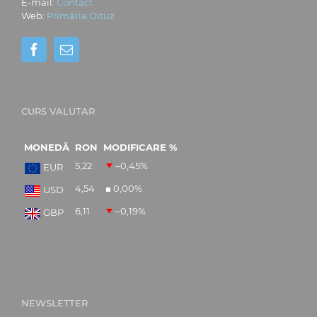
E-mail:
Contact
Web:
Primăria Oituz
CURS VALUTAR
MONEDĂ
RON
MODIFICARE %
5,22
–0,45
%
EUR
4,54
0,00
%
USD
6,11
–0,19
%
GBP
NEWSLETTER