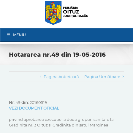
Skip
to
content
Skip
MENIU
Navigation
Hotararea nr.49 din 19-05-2016
Pagina Anterioară
Pagina Următoare
Nr:
49
din:
20160519
VEZI DOCUMENT OFICIAL
privind aprobarea executiei a doua grupuri sanitare la
Gradinita nr. 3 Oituz si Gradinita din satul Marginea