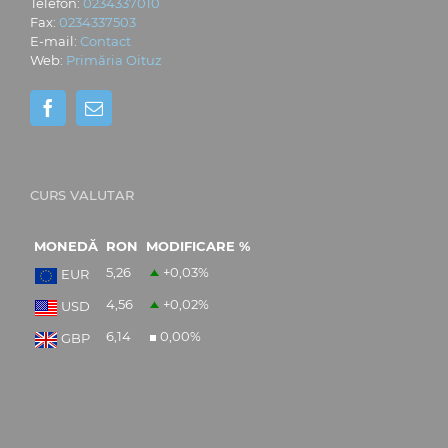
Telefon:
0234337010
Fax:
0234337503
E-mail:
Contact
Web:
Primăria Oituz
CURS VALUTAR
MONEDĂ
RON
MODIFICARE %
5,26
+0,03
%
EUR
4,56
+0,02
%
USD
6,14
0,00
%
GBP