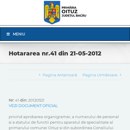
Skip
to
content
Skip
MENIU
Navigation
Hotararea nr.41 din 21-05-2012
Pagina Anterioară
Pagina Următoare
Nr:
41
din:
20120521
VEZI DOCUMENT OFICIAL
privind aprobarea organigramei, a numarului de personal
si a statului de functii pentru aparatul de specialitate al
primarului comunei Oituz si din subordinea Consiliului