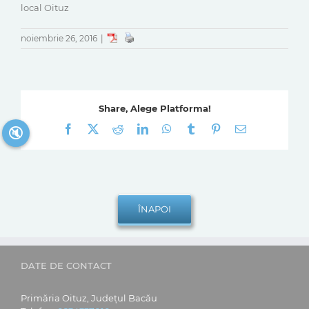
local Oituz
noiembrie 26, 2016
|
Share, Alege Platforma!
Facebook
X
Reddit
LinkedIn
WhatsApp
Tumblr
Pinterest
E-
🔇
mail:
DATE DE CONTACT
Primăria Oituz, Județul Bacău