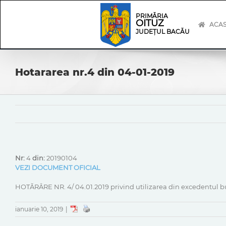
Skip
Skip
to
Navigation
PRIMĂRIA
OITUZ
content
ACA
JUDEȚUL BACĂU
Hotararea nr.4 din 04-01-2019
Nr:
4
din:
20190104
VEZI DOCUMENT OFICIAL
HOTĂRÂRE NR. 4/ 04.01.2019 privind utilizarea din excedentul bu
ianuarie 10, 2019
|