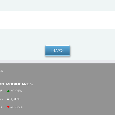
AR
ON
MODIFICARE %
26
+0,01
%
56
0,00
%
13
–0,06
%