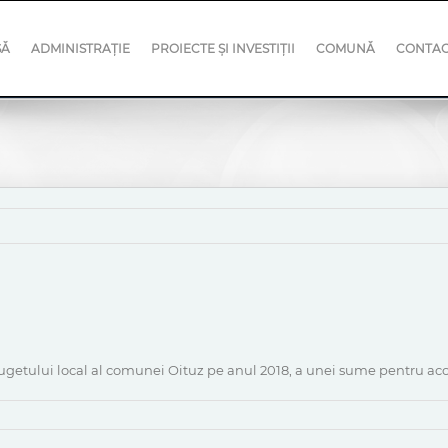
SĂ
ADMINISTRAȚIE
PROIECTE ȘI INVESTIȚII
COMUNĂ
CONTA
getului local al comunei Oituz pe anul 2018, a unei sume pentru aco