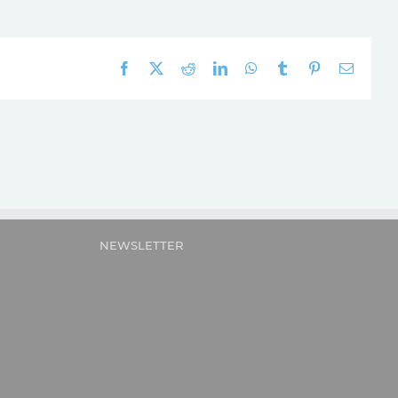
Facebook
X
Reddit
LinkedIn
WhatsApp
Tumblr
Pinterest
E-
mail:
NEWSLETTER