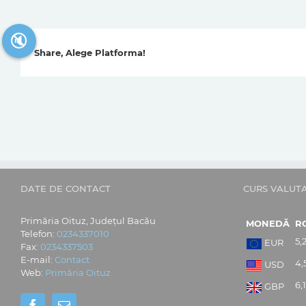
🔇
Share, Alege Platforma!
DATE DE CONTACT
CURS VALUT
Primăria Oituz, Județul Bacău
MONEDĂ
R
Telefon:
0234337010
5,
EUR
Fax:
0234337503
E-mail:
Contact
4,
USD
Web:
Primăria Oituz
6,
GBP