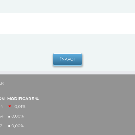
AR
ON
MODIFICARE %
24
–0,01
%
54
0,00
%
12
0,00
%