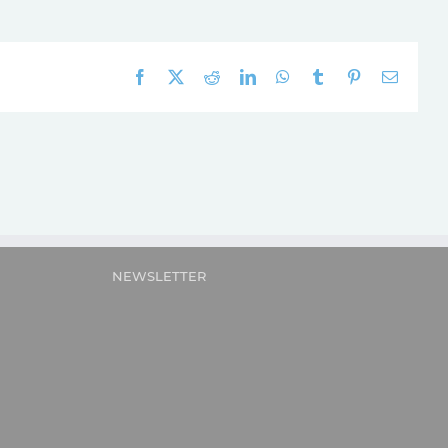
Facebook
X
Reddit
LinkedIn
WhatsApp
Tumblr
Pinterest
E-
mail:
NEWSLETTER