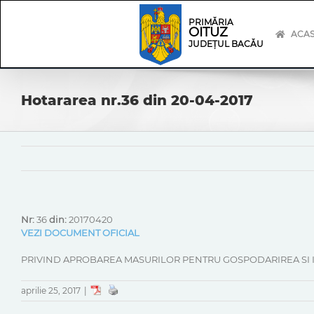
Skip
Skip
to
Navigation
PRIMĂRIA
OITUZ
content
ACA
JUDEȚUL BACĂU
Hotararea nr.36 din 20-04-2017
Nr:
36
din:
20170420
VEZI DOCUMENT OFICIAL
PRIVIND APROBAREA MASURILOR PENTRU GOSPODARIREA SI 
aprilie 25, 2017
|