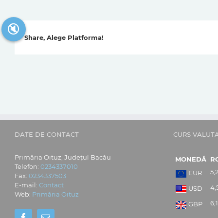
🔇
Share, Alege Platforma!
DATE DE CONTACT
CURS VALUT
Primăria Oituz, Județul Bacău
MONEDĂ
R
Telefon:
0234337010
5,
EUR
Fax:
0234337503
E-mail:
Contact
4,
USD
Web:
Primăria Oituz
6,
GBP