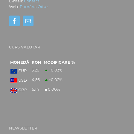
E-mail:
Contact
Web:
Primăria Oituz
CURS VALUTAR
MONEDĂ
RON
MODIFICARE %
5,26
+0,03
%
EUR
4,56
+0,02
%
USD
6,14
0,00
%
GBP
NEWSLETTER