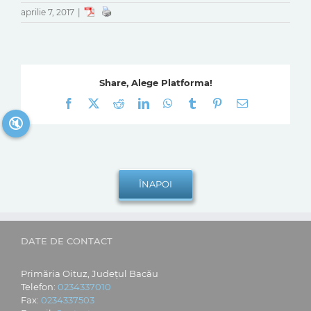
aprilie 7, 2017
|
Share, Alege Platforma!
Facebook
X
Reddit
LinkedIn
WhatsApp
Tumblr
Pinterest
E-
mail:
🔇
DATE DE CONTACT
Primăria Oituz, Județul Bacău
Telefon:
0234337010
Fax:
0234337503