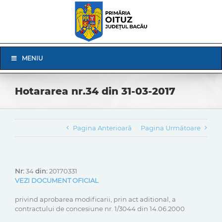
Skip
to
content
Skip
MENIU
Navigation
Hotararea nr.34 din 31-03-2017
Pagina Anterioară
Pagina Următoare
Nr:
34
din:
20170331
VEZI DOCUMENT OFICIAL
privind aprobarea modificarii, prin act aditional, a
contractului de concesiune nr. 1/3044 din 14.06.2000