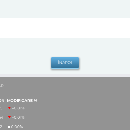
AR
ON
MODIFICARE %
25
–0,01
%
54
–0,01
%
12
0,00
%