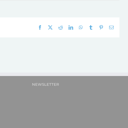
Facebook
X
Reddit
LinkedIn
WhatsApp
Tumblr
Pinterest
E-
mail:
NEWSLETTER