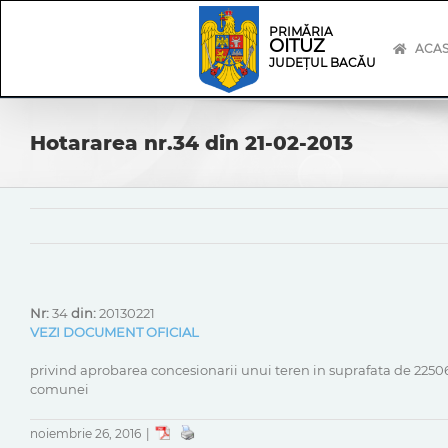
Skip
Skip
to
Navigation
PRIMĂRIA
OITUZ
content
ACA
JUDEȚUL BACĂU
Hotararea nr.34 din 21-02-2013
Nr:
34
din:
20130221
VEZI DOCUMENT OFICIAL
privind aprobarea concesionarii unui teren in suprafata de 22506
comunei
noiembrie 26, 2016
|