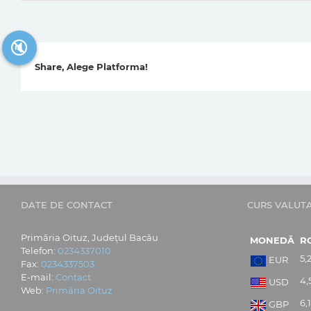
🔇
Share, Alege Platforma!
DATE DE CONTACT
CURS VALUT
Primăria Oituz, Județul Bacău
MONEDĂ
R
Telefon:
0234337010
5,
EUR
Fax:
0234337503
E-mail:
Contact
4,
USD
Web:
Primăria Oituz
6,
GBP