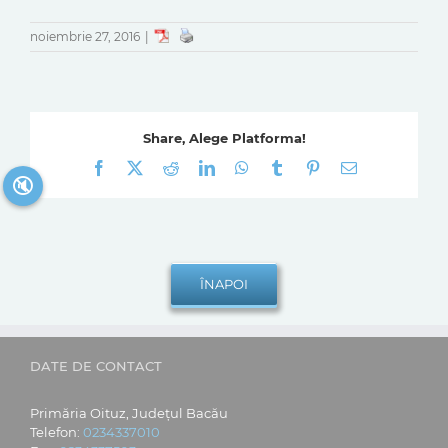
noiembrie 27, 2016
|
Share, Alege Platforma!
Facebook
X
Reddit
LinkedIn
WhatsApp
Tumblr
Pinterest
E-
🔇
mail:
DATE DE CONTACT
Primăria Oituz, Județul Bacău
Telefon:
0234337010