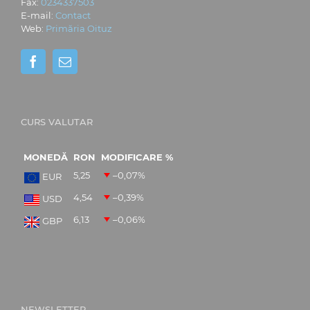
Fax:
0234337503
E-mail:
Contact
Web:
Primăria Oituz
CURS VALUTAR
MONEDĂ
RON
MODIFICARE %
5,25
–0,07
%
EUR
4,54
–0,39
%
USD
6,13
–0,06
%
GBP
NEWSLETTER