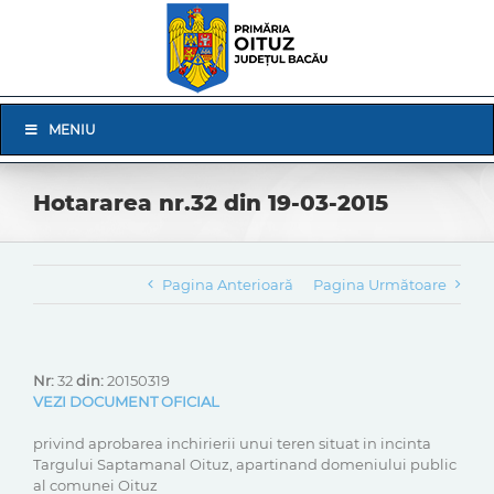
Skip
to
content
Skip
MENIU
Navigation
Hotararea nr.32 din 19-03-2015
Pagina Anterioară
Pagina Următoare
Nr:
32
din:
20150319
VEZI DOCUMENT OFICIAL
privind aprobarea inchirierii unui teren situat in incinta
Targului Saptamanal Oituz, apartinand domeniului public
al comunei Oituz