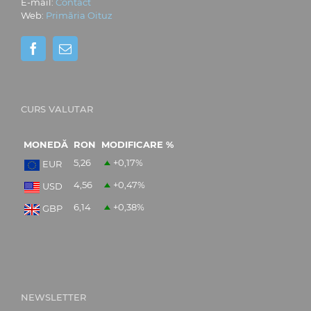
E-mail:
Contact
Web:
Primăria Oituz
CURS VALUTAR
MONEDĂ
RON
MODIFICARE %
5,26
+0,17
%
EUR
4,56
+0,47
%
USD
6,14
+0,38
%
GBP
NEWSLETTER