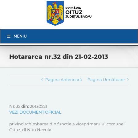
Skip
to
content
Skip
MENIU
Navigation
Hotararea nr.32 din 21-02-2013
Pagina Anterioară
Pagina Următoare
Nr:
32
din:
20130221
VEZI DOCUMENT OFICIAL
privind schimbarea din functie a viceprimarului comunei
Oituz, dl Nitu Neculai