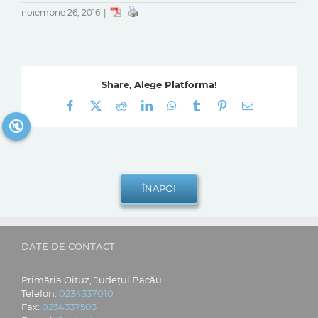
noiembrie 26, 2016
|
Share, Alege Platforma!
Facebook
X
Reddit
LinkedIn
WhatsApp
Tumblr
Pinterest
E-
mail:
🔇
DATE DE CONTACT
Primăria Oituz, Județul Bacău
Telefon:
0234337010
Fax:
0234337503