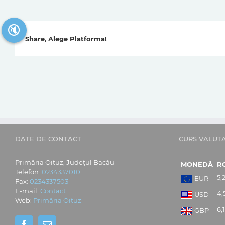
🔇
Share, Alege Platforma!
DATE DE CONTACT
CURS VALUT
Primăria Oituz, Județul Bacău
MONEDĂ
R
Telefon:
0234337010
5,
EUR
Fax:
0234337503
E-mail:
Contact
4,
USD
Web:
Primăria Oituz
6,
GBP