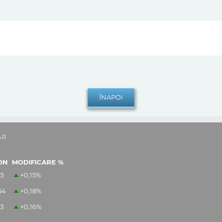
AR
ON
MODIFICARE %
25
+0,15
%
54
+0,18
%
13
+0,16
%