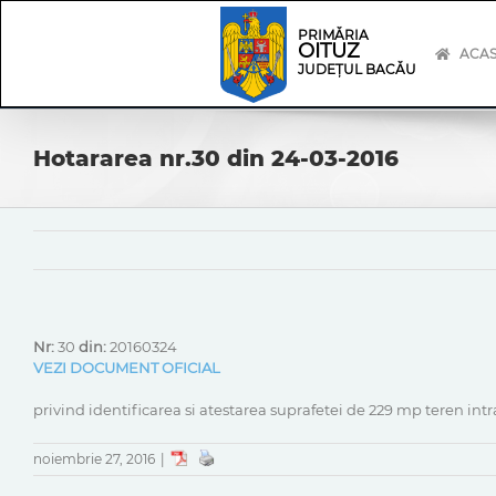
Skip
Skip
to
Navigation
PRIMĂRIA
OITUZ
content
ACA
JUDEȚUL BACĂU
Hotararea nr.30 din 24-03-2016
Nr:
30
din:
20160324
VEZI DOCUMENT OFICIAL
privind identificarea si atestarea suprafetei de 229 mp teren in
noiembrie 27, 2016
|