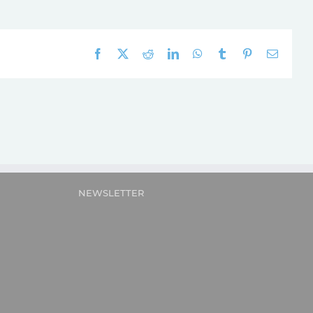
Facebook
X
Reddit
LinkedIn
WhatsApp
Tumblr
Pinterest
E-
mail:
NEWSLETTER