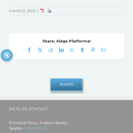
martie 21, 2020
|
Share, Alege Platforma!
Facebook
X
Reddit
LinkedIn
WhatsApp
Tumblr
Pinterest
E-
🔇
mail:
DATE DE CONTACT
Primăria Oituz, Județul Bacău
Telefon:
0234337010