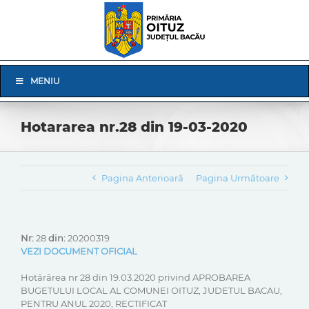
Skip
to
content
Skip
MENIU
Navigation
Hotararea nr.28 din 19-03-2020
Pagina Anterioară
Pagina Următoare
Nr:
28
din:
20200319
VEZI DOCUMENT OFICIAL
Hotărârea nr 28 din 19.03.2020 privind APROBAREA
BUGETULUI LOCAL AL COMUNEI OITUZ, JUDETUL BACAU,
PENTRU ANUL 2020, RECTIFICAT