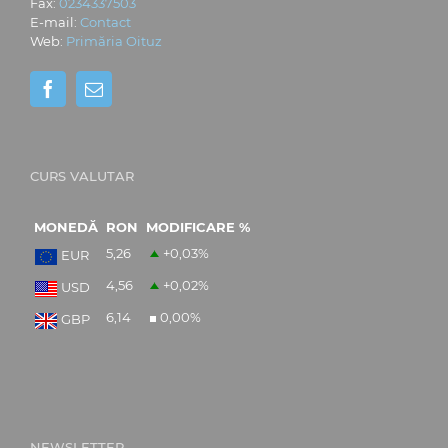
Fax:
0234337503
E-mail:
Contact
Web:
Primăria Oituz
CURS VALUTAR
MONEDĂ
RON
MODIFICARE %
5,26
+0,03
%
EUR
4,56
+0,02
%
USD
6,14
0,00
%
GBP
NEWSLETTER