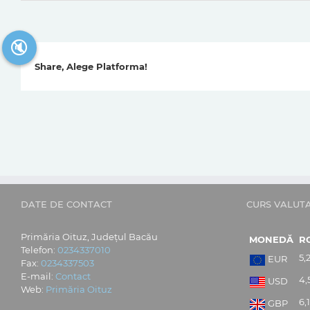
🔇
Share, Alege Platforma!
DATE DE CONTACT
CURS VALUT
Primăria Oituz, Județul Bacău
MONEDĂ
R
Telefon:
0234337010
5,
EUR
Fax:
0234337503
E-mail:
Contact
4,
USD
Web:
Primăria Oituz
6,
GBP