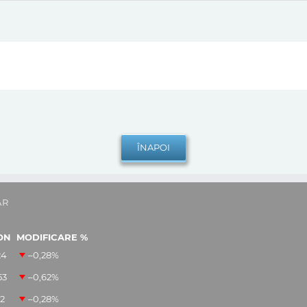
AR
ON
MODIFICARE %
24
–0,28
%
53
–0,62
%
12
–0,28
%