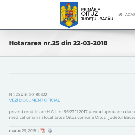
Skip
Skip
to
Navigation
PRIMĂRIA
OITUZ
content
ACA
JUDEȚUL BACĂU
Hotararea nr.25 din 22-03-2018
Nr:
25
din:
20180322
VEZI DOCUMENT OFICIAL
privind modificare H.C.L. nr.96/23.11.2017 privind aprobarea doc
medical uman in localitatea Oituz,comuna Oituz , judetul Baca
martie 29, 2018
|