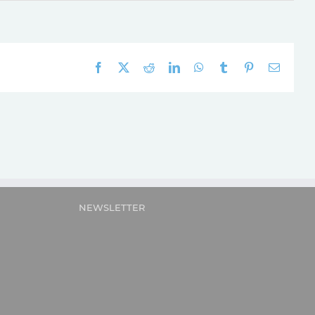
Facebook
X
Reddit
LinkedIn
WhatsApp
Tumblr
Pinterest
E-
mail:
NEWSLETTER