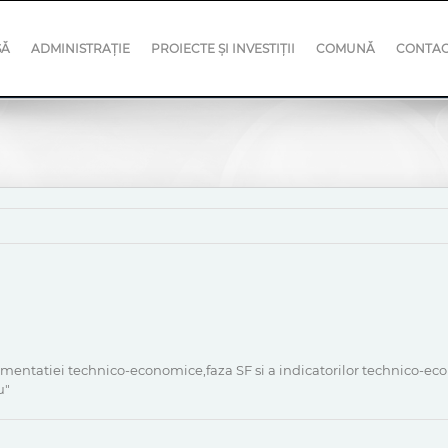
SĂ
ADMINISTRAȚIE
PROIECTE ȘI INVESTIȚII
COMUNĂ
CONTA
umentatiei technico-economice,faza SF si a indicatorilor technico-eco
u"