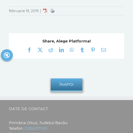
februarie 19, 2019
|
Share, Alege Platforma!
Facebook
X
Reddit
LinkedIn
WhatsApp
Tumblr
Pinterest
E-
🔇
mail:
DATE DE CONTACT
Primăria Oituz, Județul Bacău
Telefon:
0234337010