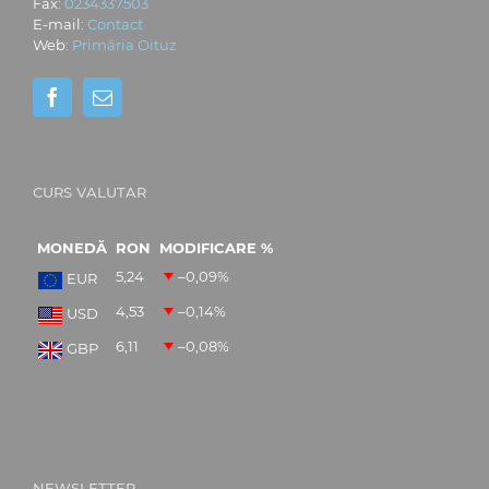
Fax:
0234337503
E-mail:
Contact
Web:
Primăria Oituz
CURS VALUTAR
MONEDĂ
RON
MODIFICARE %
5,24
–0,09
%
EUR
4,53
–0,14
%
USD
6,11
–0,08
%
GBP
NEWSLETTER