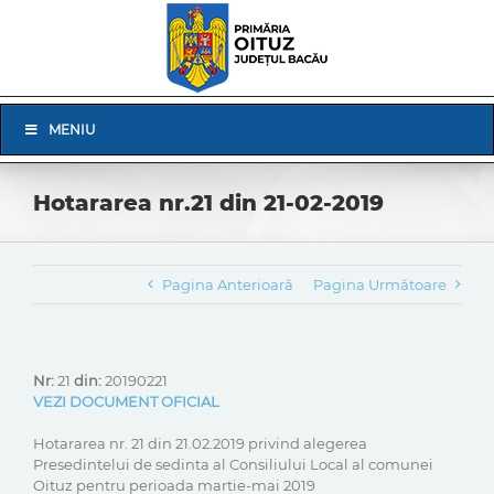
Skip
to
content
Skip
MENIU
Navigation
Hotararea nr.21 din 21-02-2019
Pagina Anterioară
Pagina Următoare
Nr:
21
din:
20190221
VEZI DOCUMENT OFICIAL
Hotararea nr. 21 din 21.02.2019 privind alegerea
Presedintelui de sedinta al Consiliului Local al comunei
Oituz pentru perioada martie-mai 2019