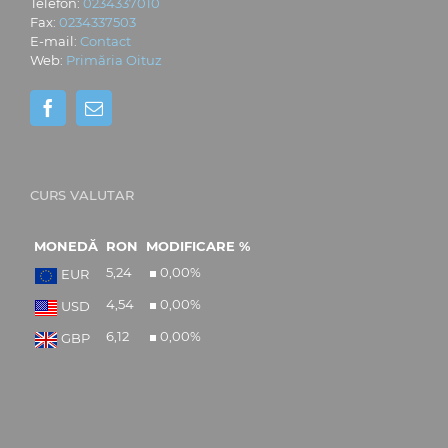
Telefon:
0234337010
Fax:
0234337503
E-mail:
Contact
Web:
Primăria Oituz
CURS VALUTAR
MONEDĂ
RON
MODIFICARE %
5,24
0,00
%
EUR
4,54
0,00
%
USD
6,12
0,00
%
GBP