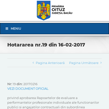
Skip
to
content
Skip
MENIU
Navigation
Hotararea nr.19 din 16-02-2017
Pagina Anterioară
Pagina Următoare
Nr:
19
din:
20170216
VEZI DOCUMENT OFICIAL
privind aprobarea Rapoartelor de evaluare a
performantelor profesionale individuale ale functionarilor
publici si angajatilor contractuali din subordinea