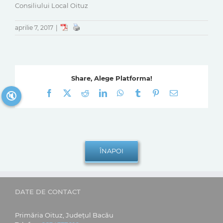
Consiliului Local Oituz
aprilie 7, 2017
|
Share, Alege Platforma!
Facebook
X
Reddit
LinkedIn
WhatsApp
Tumblr
Pinterest
E-
🔇
mail:
DATE DE CONTACT
Primăria Oituz, Județul Bacău