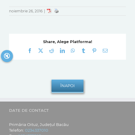
noiembrie 26, 2016
|
Share, Alege Platforma!
Facebook
X
Reddit
LinkedIn
WhatsApp
Tumblr
Pinterest
E-
🔇
mail:
DATE DE CONTACT
Primăria Oituz, Județul Bacău
Telefon:
0234337010