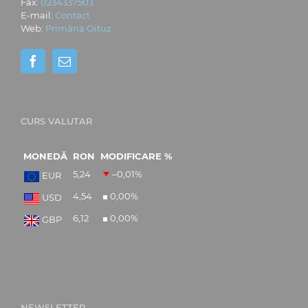
Fax:
0234337503
E-mail:
Contact
Web:
Primăria Oituz
CURS VALUTAR
MONEDĂ
RON
MODIFICARE %
5,24
–0,01
%
EUR
4,54
0,00
%
USD
6,12
0,00
%
GBP
NEWSLETTER