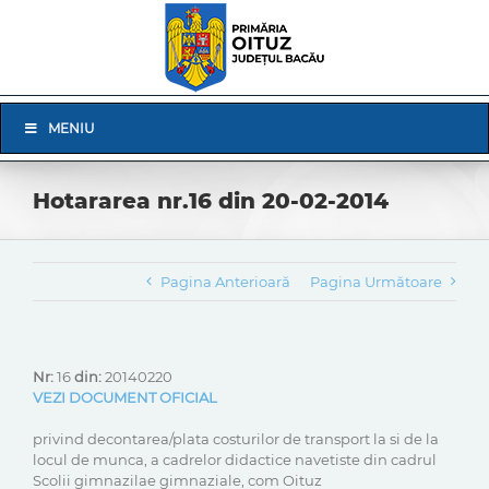
Skip
to
content
Skip
MENIU
Navigation
Hotararea nr.16 din 20-02-2014
Pagina Anterioară
Pagina Următoare
Nr:
16
din:
20140220
VEZI DOCUMENT OFICIAL
privind decontarea/plata costurilor de transport la si de la
locul de munca, a cadrelor didactice navetiste din cadrul
Scolii gimnazilae gimnaziale, com Oituz