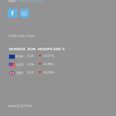
Web:
Primăria Oituz
CURS VALUTAR
MONEDĂ
RON
MODIFICARE %
5,25
–0,07
%
EUR
4,54
–0,39
%
USD
6,13
–0,06
%
GBP
NEWSLETTER