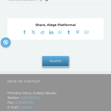
Share, Alege Platforma!
Facebook
X
Reddit
LinkedIn
WhatsApp
Tumblr
Pinterest
E-
mail:
🔇
DATE DE CONTACT
Primăria Oituz, Județul Bacău
Telefon:
0234337010
Fax:
0234337503
E-mail:
Contact