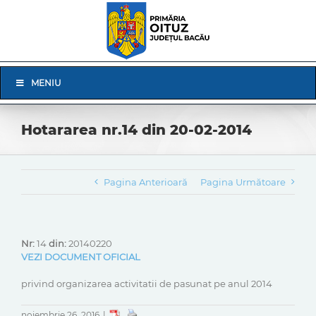
Skip
to
content
Skip
MENIU
Navigation
Hotararea nr.14 din 20-02-2014
Pagina Anterioară
Pagina Următoare
Nr:
14
din:
20140220
VEZI DOCUMENT OFICIAL
privind organizarea activitatii de pasunat pe anul 2014
noiembrie 26, 2016
|