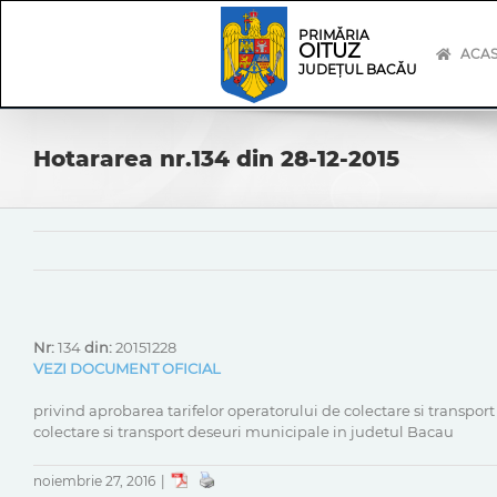
Skip
Skip
to
Navigation
PRIMĂRIA
OITUZ
content
ACA
JUDEȚUL BACĂU
Hotararea nr.134 din 28-12-2015
Nr:
134
din:
20151228
VEZI DOCUMENT OFICIAL
privind aprobarea tarifelor operatorului de colectare si transpo
colectare si transport deseuri municipale in judetul Bacau
noiembrie 27, 2016
|