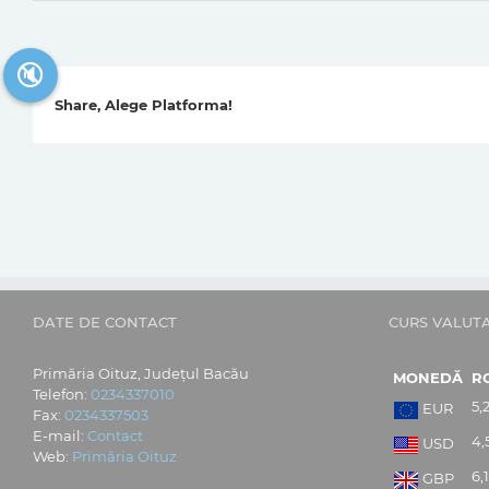
🔇
Share, Alege Platforma!
DATE DE CONTACT
CURS VALUT
Primăria Oituz, Județul Bacău
MONEDĂ
R
Telefon:
0234337010
5,
EUR
Fax:
0234337503
E-mail:
Contact
4,
USD
Web:
Primăria Oituz
6,
GBP