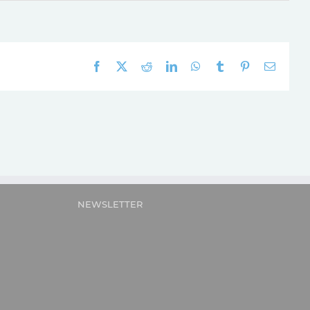
Facebook
X
Reddit
LinkedIn
WhatsApp
Tumblr
Pinterest
E-
mail:
NEWSLETTER