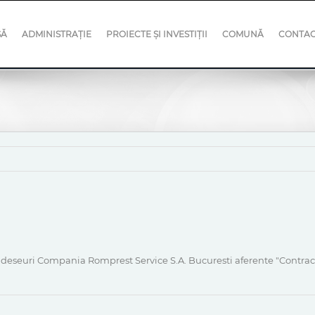
SĂ
ADMINISTRAȚIE
PROIECTE ȘI INVESTIȚII
COMUNĂ
CONTA
rt deseuri Compania Romprest Service S.A. Bucuresti aferente "Contrac