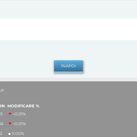
AR
ON
MODIFICARE %
25
–0,01
%
54
–0,01
%
12
0,00
%