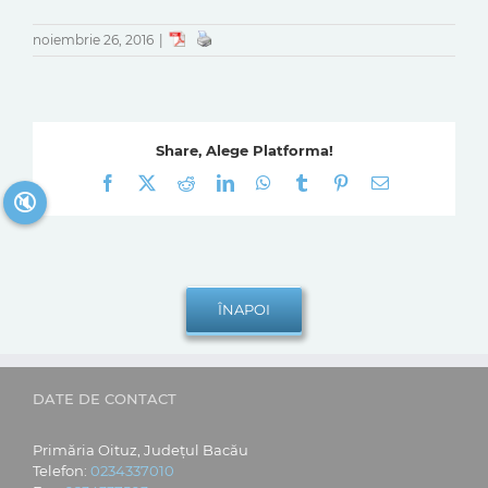
noiembrie 26, 2016
|
Share, Alege Platforma!
Facebook
X
Reddit
LinkedIn
WhatsApp
Tumblr
Pinterest
E-
🔇
mail:
DATE DE CONTACT
Primăria Oituz, Județul Bacău
Telefon:
0234337010