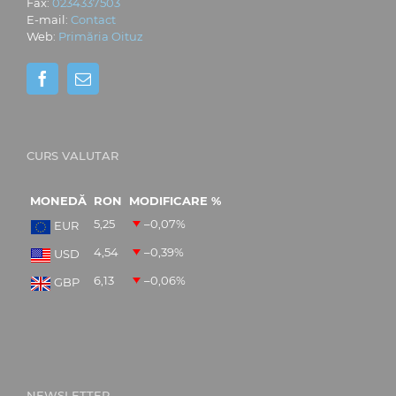
Fax:
0234337503
E-mail:
Contact
Web:
Primăria Oituz
CURS VALUTAR
MONEDĂ
RON
MODIFICARE %
5,25
–0,07
%
EUR
4,54
–0,39
%
USD
6,13
–0,06
%
GBP
NEWSLETTER