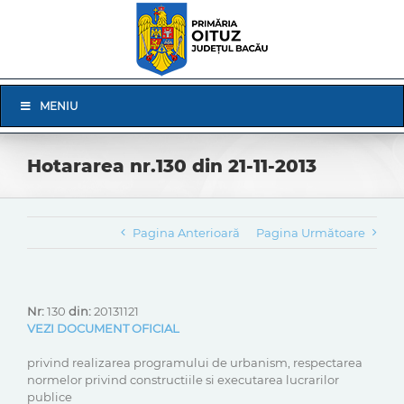
Skip
to
content
Skip
MENIU
Navigation
Hotararea nr.130 din 21-11-2013
Pagina Anterioară
Pagina Următoare
Nr:
130
din:
20131121
VEZI DOCUMENT OFICIAL
privind realizarea programului de urbanism, respectarea
normelor privind constructiile si executarea lucrarilor
publice